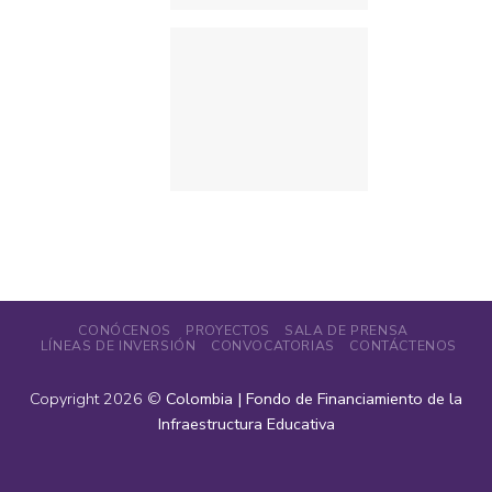
Notificaciones Judiciales
Encuesta de Legalización y Saneamiento
CONÓCENOS
PROYECTOS
SALA DE PRENSA
LÍNEAS DE INVERSIÓN
CONVOCATORIAS
CONTÁCTENOS
Copyright 2026 ©
Colombia | Fondo de Financiamiento de la
Infraestructura Educativa