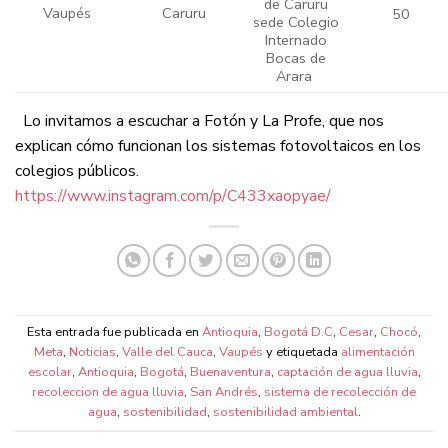
de Caruru
Vaupés
Caruru
50
sede Colegio
Internado
Bocas de
Arara
Lo invitamos a escuchar a Fotón y La Profe, que nos
explican cómo funcionan los sistemas fotovoltaicos en los
colegios públicos.
https://www.instagram.com/p/C433xaopyae/
Esta entrada fue publicada en
Antioquia
,
Bogotá D.C
,
Cesar
,
Chocó
,
Meta
,
Noticias
,
Valle del Cauca
,
Vaupés
y etiquetada
alimentación
escolar
,
Antioquia
,
Bogotá
,
Buenaventura
,
captación de agua lluvia
,
recoleccion de agua lluvia
,
San Andrés
,
sistema de recolección de
agua
,
sostenibilidad
,
sostenibilidad ambiental
.