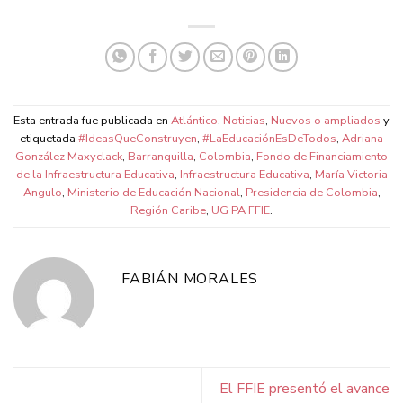
Esta entrada fue publicada en
Atlántico
,
Noticias
,
Nuevos o ampliados
y
etiquetada
#IdeasQueConstruyen
,
#LaEducaciónEsDeTodos
,
Adriana
González Maxyclack
,
Barranquilla
,
Colombia
,
Fondo de Financiamiento
de la Infraestructura Educativa
,
Infraestructura Educativa
,
María Victoria
Angulo
,
Ministerio de Educación Nacional
,
Presidencia de Colombia
,
Región Caribe
,
UG PA FFIE
.
FABIÁN MORALES
El FFIE presentó el avance