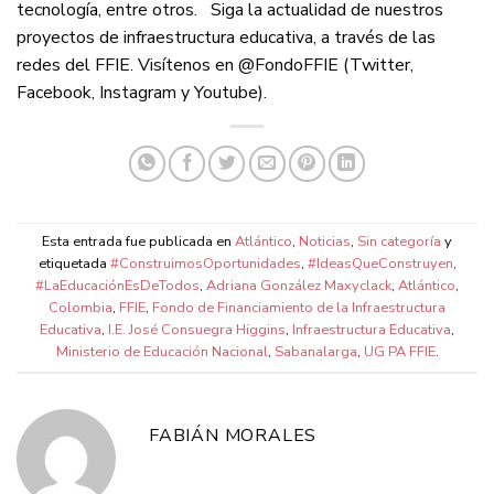
tecnología, entre otros. Siga la actualidad de nuestros
proyectos de infraestructura educativa, a través de las
redes del FFIE. Visítenos en @FondoFFIE (Twitter,
Facebook, Instagram y Youtube).
Esta entrada fue publicada en
Atlántico
,
Noticias
,
Sin categoría
y
etiquetada
#ConstruimosOportunidades
,
#IdeasQueConstruyen
,
#LaEducaciónEsDeTodos
,
Adriana González Maxyclack
,
Atlántico
,
Colombia
,
FFIE
,
Fondo de Financiamiento de la Infraestructura
Educativa
,
I.E. José Consuegra Higgins
,
Infraestructura Educativa
,
Ministerio de Educación Nacional
,
Sabanalarga
,
UG PA FFIE
.
FABIÁN MORALES