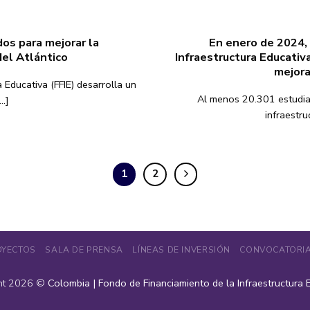
os para mejorar la
En enero de 2024, 
del Atlántico
Infraestructura Educativ
mejora
 Educativa (FFIE) desarrolla un
Al menos 20.301 estudia
..]
infraestruc
1
2
OYECTOS
SALA DE PRENSA
LÍNEAS DE INVERSIÓN
CONVOCATORI
ht 2026 ©
Colombia | Fondo de Financiamiento de la Infraestructura 