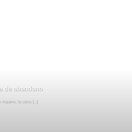
da de abandono
quino, la obra [...]