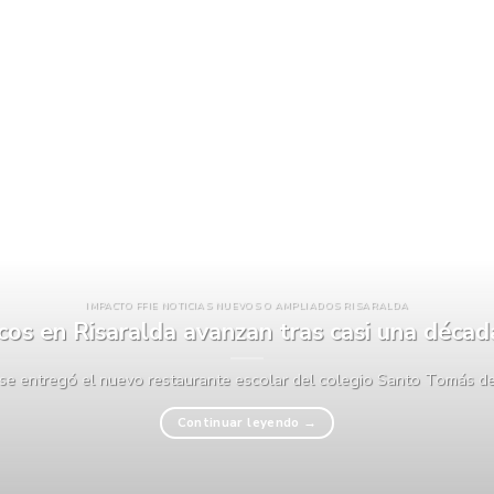
IMPACTO FFIE NOTICIAS NUEVOS O AMPLIADOS RISARALDA
icos en Risaralda avanzan tras casi una déca
 se entregó el nuevo restaurante escolar del colegio Santo Tomás de A
Continuar leyendo
→