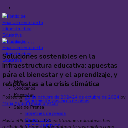
Saltar
al
contenido
Impacto FFIE
,
Noticias
Soluciones sostenibles en la
infraestructura educativa: apuestas
para el bienestar y el aprendizaje, y
Inicio
respuestas a la crisis climática
Conócenos
Proyectos
Posted on
22 de octubre de 2024
24 de octubre de 2024
by
Seguimiento y avances de obras
María Astrid Toscano Villán
Sala de Prensa
Boletines de prensa
Comunicados
Hasta el momento, 120 instituciones educativas han
FFIE EN MEDIOS
recibido soluciones ambientalmente sostenibles como