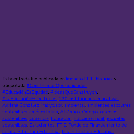
Esta entrada fue publicada en
Impacto FFIE
,
Noticias
y
etiquetada
#ConstruimosOportunidades
,
#EducaciónEsEquidad
,
#IdeasQueConstruyen
,
#LaEducaciónEsDeTodos
,
120 instituciones educativas
,
Adriana González Maxyclack
,
ambiental
,
ambientes escolares
sostenibles
,
américa latina
,
Atlántico
,
Colegio
,
colegios
sostenibles
,
Colombia
,
Educación
,
Educación rural
,
escuelas
sostenibles
,
Estudiantes
,
FFIE
,
Fondo de Financiamiento de
la Infraestructura Educativa
,
Infraestructura Educativa
,