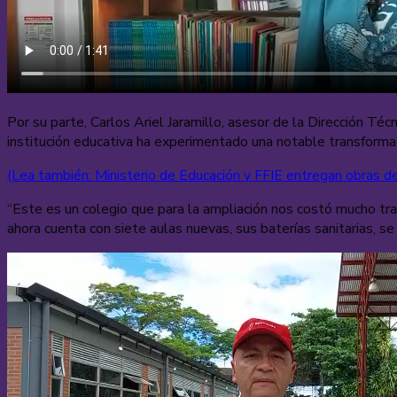
Por su parte, Carlos Ariel Jaramillo, asesor de la Dirección Té
institución educativa ha experimentado una notable transformac
(Lea también: Ministerio de Educación y FFIE entregan obras de
“Este es un colegio que para la ampliación nos costó mucho tr
ahora cuenta con siete aulas nuevas, sus baterías sanitarias, s