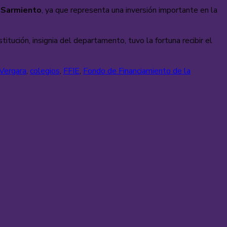
n Sarmiento
, ya que representa una inversión importante en la
tución, insignia del departamento, tuvo la fortuna recibir el
Vergara
,
colegios
,
FFIE
,
Fondo de Financiamiento de la