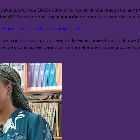
cativa Luis Carlos Galán Sarmiento, estudiantes, maestros, admin
va (FFIE)
celebraron la inauguración de obras que benefician a 
e Páez, Cauca, celebra su cumpleaños).
a que con el liderazgo del
Fondo de Financiamiento de la Infraest
mejores condiciones para Guainía y en el aumento de la cobertura