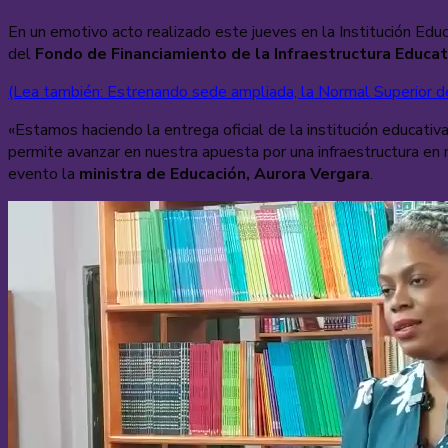
En un emotivo acto realizado este jueves en la Institución Edu
del
Fondo de Financiamiento de la Infraestructura Educati
(Lea también: Estrenando sede ampliada, la Normal Superior d
«Estamos haciendo la entrega oficial de la institución educativ
permite avanzar en nuestra apuesta por una infraestructura en 
evento la
ministra de Educación, Aurora Vergara
.