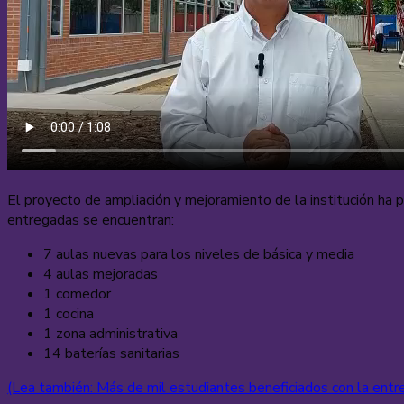
El proyecto de ampliación y mejoramiento de la institución ha p
entregadas se encuentran:
7 aulas nuevas para los niveles de básica y media
4 aulas mejoradas
1 comedor
1 cocina
1 zona administrativa
14 baterías sanitarias
(Lea también: Más de mil estudiantes beneficiados con la entr