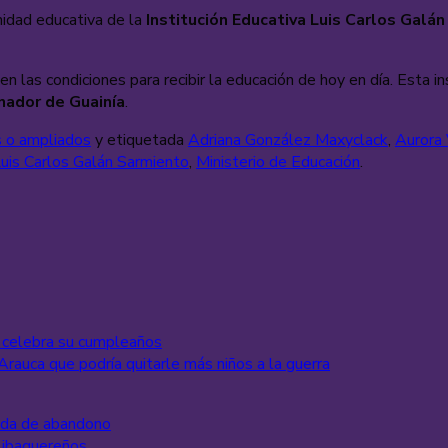
nidad educativa de la
Institución Educativa Luis Carlos Galá
as condiciones para recibir la educación de hoy en día. Esta insti
rnador de Guainía
.
 o ampliados
y etiquetada
Adriana González Maxyclack
,
Aurora 
Luis Carlos Galán Sarmiento
,
Ministerio de Educación
.
, celebra su cumpleaños
rauca que podría quitarle más niños a la guerra
cada de abandono
 ibaguereños