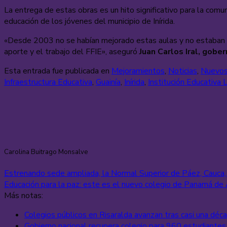
La entrega de estas obras es un hito significativo para la comu
educación de los jóvenes del municipio de Inírida.
«Desde 2003 no se habían mejorado estas aulas y no estaban en l
aporte y el trabajo del FFIE», aseguró
Juan Carlos Iral, gobe
Esta entrada fue publicada en
Mejoramientos
,
Noticias
,
Nuevos
Infraestructura Educativa
,
Guainía
,
Inírida
,
Institución Educativa 
Carolina Buitrago Monsalve
Estrenando sede ampliada, la Normal Superior de Páez, Cauca
Educación para la paz: este es el nuevo colegio de Panamá de A
Más notas:
Colegios públicos en Risaralda avanzan tras casi una dé
Gobierno nacional recupera colegio para 960 estudiantes