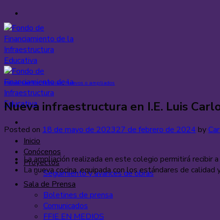
Saltar
al
contenido
Mejoramientos
,
Noticias
,
Nuevos o ampliados
Nueva infraestructura en I.E. Luis Car
Posted on
18 de mayo de 2023
27 de febrero de 2024
by
Car
Inicio
Conócenos
La ampliación realizada en este colegio permitirá recibir
Proyectos
La nueva cocina, equipada con los estándares de calidad 
Seguimiento y avances de obras
Sala de Prensa
Boletines de prensa
Comunicados
FFIE EN MEDIOS