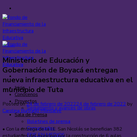
Saltar
al
contenido
Noticias
Ministerio de Educación y
Gobernación de Boyacá entregan
nueva infraestructura educativa en el
Inicio
municipio de Tuta
Conócenos
Proyectos
Posted on
24 de febrero de 2022
24 de febrero de 2022
by
Seguimiento y avances de obras
Carolina Buitrago Monsalve
Sala de Prensa
Boletines de prensa
Comunicados
• Con la entrega de la I.E. San Nicolás se benefician 382
FFIE EN MEDIOS
estudiantes del municipio por la construcción de 6 aulas,