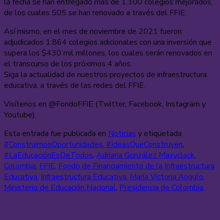
la fecha se han entregado más de 1.100 colegios mejorados,
de los cuales 505 se han renovado a través del FFIE.
Así mismo, en el mes de noviembre de 2021 fueron
adjudicados 1.864 colegios adicionales con una inversión que
supera los $430 mil millones, los cuales serán renovados en
el transcurso de los próximos 4 años.
Siga la actualidad de nuestros proyectos de infraestructura
educativa, a través de las redes del FFIE.
Visítenos en @FondoFFIE (Twitter, Facebook, Instagram y
Youtube).
Esta entrada fue publicada en
Noticias
y etiquetada
#ConstruimosOportunidades
,
#IdeasQueConstruyen
,
#LaEducaciónEsDeTodos
,
Adriana González Maxyclack
,
Colombia
,
FFIE
,
Fondo de Financiamiento de la Infraestructura
Educativa
,
Infraestructura Educativa
,
María Victoria Angulo
,
Ministerio de Educación Nacional
,
Presidencia de Colombia
.