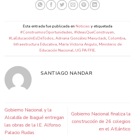
Esta entrada fue publicada en
Noticias
y etiquetada
#ConstruimosOportunidades
,
#IdeasQueConstruyen
,
#LaEducaciónEsDeTodos
,
Adriana González Maxyclack
,
Colombia
,
Infraestructura Educativa
,
María Victoria Angulo
,
Ministerio de
Educación Nacional
,
UG PA FFIE
.
SANTIAGO NANDAR
Gobierno Nacional y la
Gobierno Nacional finaliza la
Alcaldía de Ibagué entregan
construcción de 26 colegios
las obras de la I.E. Alfonso
en el Atlántico
Palacio Rudas