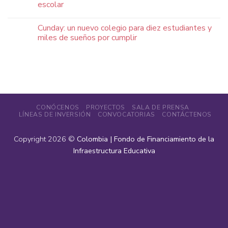
escolar
Cunday: un nuevo colegio para diez estudiantes y
miles de sueños por cumplir
CONÓCENOS
PROYECTOS
SALA DE PRENSA
LÍNEAS DE INVERSIÓN
CONVOCATORIAS
CONTÁCTENOS
Copyright 2026 ©
Colombia | Fondo de Financiamiento de la
Infraestructura Educativa