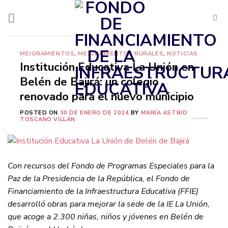
Saltar
al
contenido
MEJORAMIENTOS
,
MEJORAMIENTOS RURALES
,
NOTICIAS
Institución Educativa La Unión en
Belén de Bajirá: un colegio
renovado para el nuevo municipio
POSTED ON
30 DE ENERO DE 2024
BY
MARÍA ASTRID
TOSCANO VILLÁN
Con recursos del Fondo de Programas Especiales para la
Paz de la Presidencia de la República, el Fondo de
Financiamiento de la Infraestructura Educativa (FFIE)
desarrolló obras para mejorar la sede de la IE La Unión,
que acoge a 2.300 niñas, niños y jóvenes en Belén de