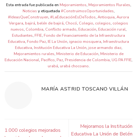
Esta entrada fue publicada en
Mejoramientos
,
Mejoramientos Rurales
,
Noticias
y etiquetada
#ConstruimosOportunidades
,
#IdeasQueConstruyen
,
#LaEducaciónEsDeTodos
,
Antioquia
,
Aurora
Vergara
,
bajirá
,
belén de bajirá
,
Chocó
,
Colegio
,
colegios
,
colegios
nuevos
,
Colombia
,
Conflicto armado
,
Educación
,
Educación rural
,
Estudiantes
,
FFIE
,
Fondo de Financiamiento de la Infraestructura
Educativa
,
Fondo Paz
,
IE La Unión
,
ignacio mosquera
,
Infraestructura
Educativa
,
Institución Educativa La Unión
,
jose armando diaz
,
Mejoramientos rurales
,
Ministerio de Educación
,
Ministerio de
Educación Nacional
,
Pacífico
,
Paz
,
Presidencia de Colombia
,
UG PA FFIE
,
urabá
,
urabá chocoano
.
MARÍA ASTRID TOSCANO VILLÁN
Mejoramos la Institución
1.000 colegios mejorados
Educativa La Unión de Belén