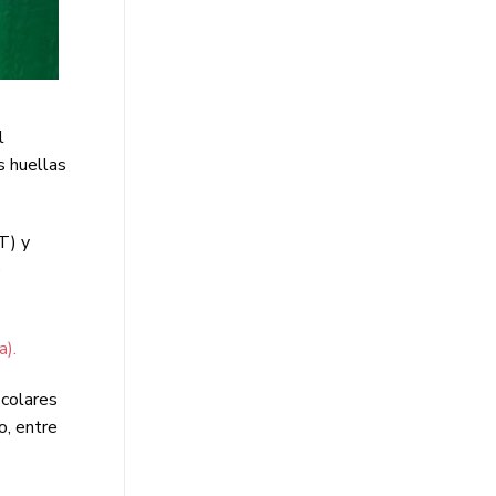
l
s huellas
T) y
e
a).
scolares
o, entre