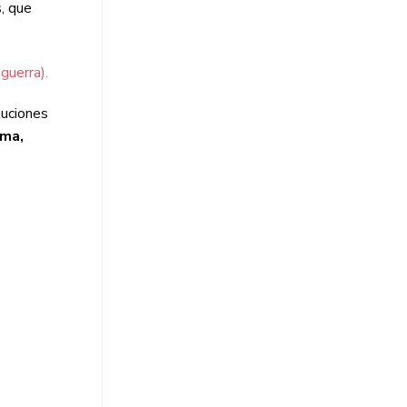
, que
guerra).
tuciones
ima,