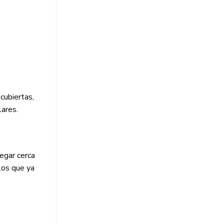
cubiertas,
lares.
egar cerca
los que ya