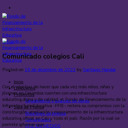
Saltar
al
contenido
Noticias
Comunicado colegios Cali
Posted on
19 de diciembre de 2022
by
Santiago Nandar
Inicio
Con el objetivo de hacer que cada vez más niños, niñas y
Conócenos
jóvenes en Colombia cuenten con una infraestructura
Proyectos
educativa digna y de calidad, el Fondo de Financiamiento de la
Seguimiento y avances de obras
Infraestructura Educativa -FFIE-, reitera su compromiso con la
Sala de Prensa
construcción, ampliación y mejoramiento de la infraestructura
Boletines de prensa
educativa oficial en Cali y todo el país. Razón por la cual se
Comunicados
permite informar que:
FFIE EN MEDIOS