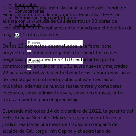
Especiales
El Ministerio de Educación Nacional, a través del Fondo de
Convocatorias
Financiamiento de la Infraestructura Educativa -FFIE- en
Información para contratistas
alianza con la Alcaldía de Cali desarrollan 23 obras de
Contáctenos
colegios nuevos o ampliados en la ciudad para el beneficio de
más de 14 mil estudiantes.
De los 23 proyectos desarrollados, a la fecha, ocho
proyectos ya fueron entregados a la ciudad, los cuales
benefician principalmente a 4.816 estudiantes por la
construcción y ampliación de 131 aulas nuevas y mejoradas,
22 aulas especializadas entre bibliotecas, laboratorios, aulas
de tecnología y multimedia, aulas polivalentes, aulas
múltiples, además de nuevos restaurantes y comedores
escolares, zonas administrativas, zonas recreativas, entre
otros ambientes para el aprendizaje.
El pasado miércoles 14 de diciembre de 2022, la gerente del
FFIE, Adriana González Maxcyclak, y su equipo técnico y
jurídico, realizaron una mesa de trabajo en compañía del
alcalde de Cali, Jorge Iván Ospina y el secretario de