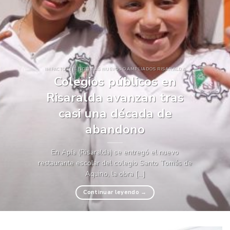
IMPACTO FFIE NOTICIAS NUEVOS O AMPLIADOS RISARALDA
Colegios públicos en
Risaralda avanzan tras
casi una década de
abandono
En Apía (Risaralda) se entregó el nuevo
restaurante escolar del colegio Santo Tomás de
Aquino, la obra [...]
Continuar leyendo
→