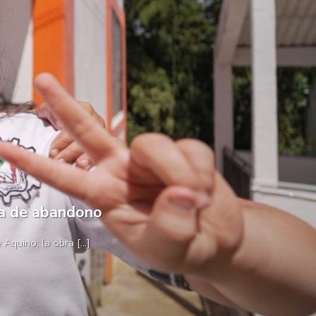
da de abandono
quino, la obra [...]