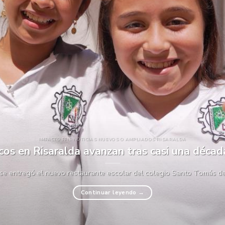
IMPACTO FFIE NOTICIAS NUEVOS O AMPLIADOS RISARALDA
icos en Risaralda avanzan tras casi una déca
 se entregó el nuevo restaurante escolar del colegio Santo Tomás de A
Continuar leyendo
→