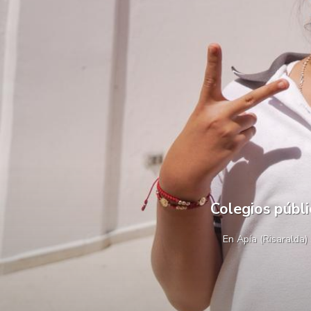
Colegios públ
En Apía (Risaralda)