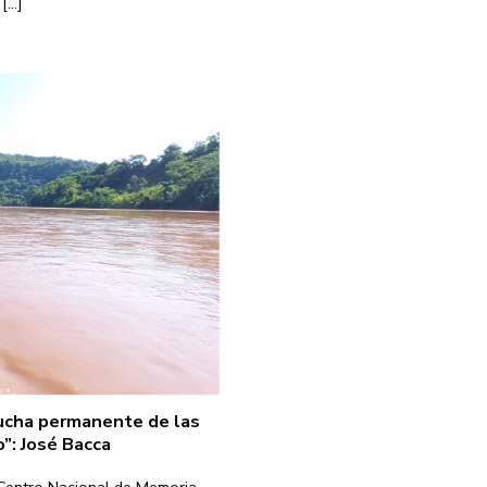
...]
lucha permanente de las
: José Bacca