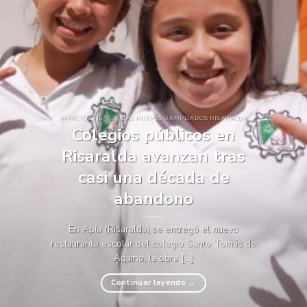
IMPACTO FFIE NOTICIAS NUEVOS O AMPLIADOS RISARALDA
Colegios públicos en
Risaralda avanzan tras
casi una década de
abandono
En Apía (Risaralda) se entregó el nuevo
restaurante escolar del colegio Santo Tomás de
Aquino, la obra [...]
Continuar leyendo
→