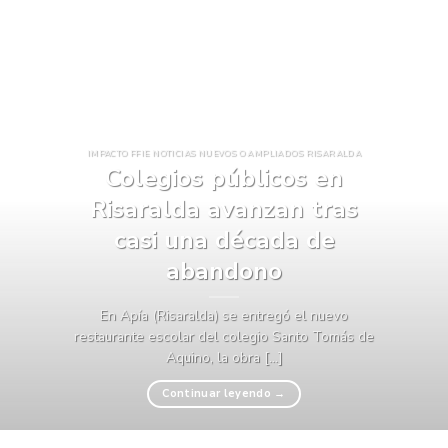
IMPACTO FFIE NOTICIAS NUEVOS O AMPLIADOS RISARALDA
Colegios públicos en
Risaralda avanzan tras
casi una década de
abandono
En Apía (Risaralda) se entregó el nuevo
restaurante escolar del colegio Santo Tomás de
Aquino, la obra [...]
Continuar leyendo
→