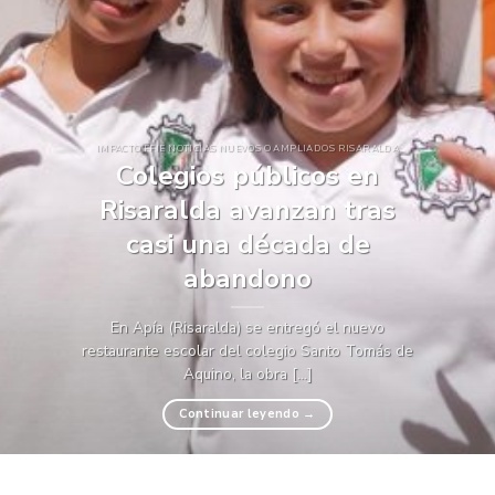
IMPACTO FFIE NOTICIAS NUEVOS O AMPLIADOS RISARALDA
Colegios públicos en
Risaralda avanzan tras
casi una década de
abandono
En Apía (Risaralda) se entregó el nuevo
restaurante escolar del colegio Santo Tomás de
Aquino, la obra [...]
Continuar leyendo
→