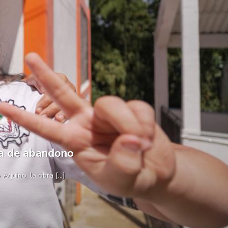
da de abandono
quino, la obra [...]