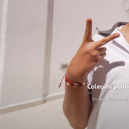
Colegios públ
En Apía (Risaralda)