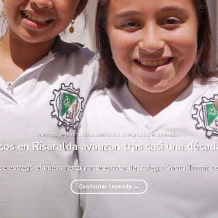
IMPACTO FFIE NOTICIAS NUEVOS O AMPLIADOS RISARALDA
icos en Risaralda avanzan tras casi una déca
 se entregó el nuevo restaurante escolar del colegio Santo Tomás de A
Continuar leyendo
→