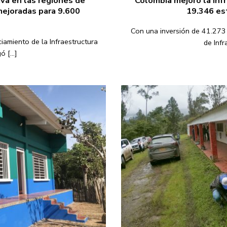
iva en las regiones de
Colombia mejoró la inf
mejoradas para 9.600
19.346 es
Con una inversión de 41.273 
iamiento de la Infraestructura
de Infr
 [...]