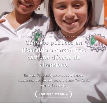
IMPACTO FFIE NOTICIAS NUEVOS O AMPLIADOS RISARALDA
Colegios públicos en
Risaralda avanzan tras
casi una década de
abandono
En Apía (Risaralda) se entregó el nuevo
restaurante escolar del colegio Santo Tomás de
Aquino, la obra [...]
Continuar leyendo
→