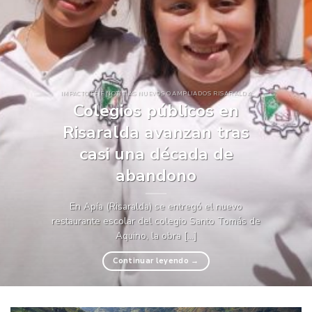
IMPACTO FFIE NOTICIAS NUEVOS O AMPLIADOS RISARALDA
Colegios públicos en
Risaralda avanzan tras
casi una década de
abandono
En Apía (Risaralda) se entregó el nuevo
restaurante escolar del colegio Santo Tomás de
Aquino, la obra [...]
Continuar leyendo
→