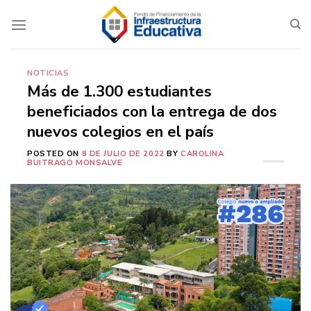
Saltar
al
contenido
NOTICIAS
Más de 1.300 estudiantes
beneficiados con la entrega de dos
nuevos colegios en el país
POSTED ON
8 DE JULIO DE 2022
BY
CAROLINA
BUITRAGO MONSALVE