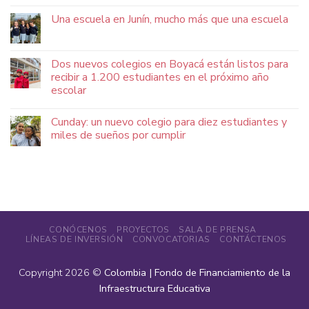
Una escuela en Junín, mucho más que una escuela
Dos nuevos colegios en Boyacá están listos para
recibir a 1.200 estudiantes en el próximo año
escolar
Cunday: un nuevo colegio para diez estudiantes y
miles de sueños por cumplir
CONÓCENOS
PROYECTOS
SALA DE PRENSA
LÍNEAS DE INVERSIÓN
CONVOCATORIAS
CONTÁCTENOS
Copyright 2026 ©
Colombia | Fondo de Financiamiento de la
Infraestructura Educativa