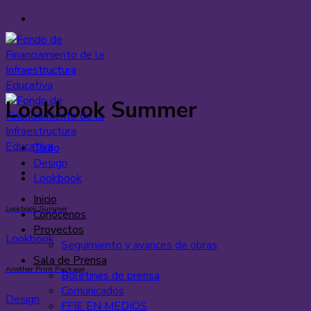
Saltar
al
contenido
Lookbook Summer
Todo
Design
Lookbook
Inicio
Lookbook Summer
Conócenos
Proyectos
Lookbook
Seguimiento y avances de obras
Sala de Prensa
Another Print Package
Boletines de prensa
Comunicados
Design
FFIE EN MEDIOS