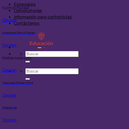
Especiales
FL3 Print Package
Convocatorias
Información para contratistas
Design
Contáctenos
Awesome Pencil Poster
Design
Portfolio typography
Design
Flatsome Poster Print
Design
Magazine
Design