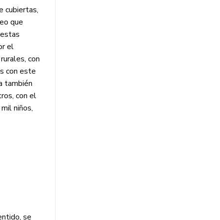
e cubiertas,
beo que
 estas
or el
rurales, con
es con este
va también
ros, con el
mil niños,
ntido, se