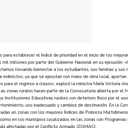
s para establecer el índice de prioridad en el inicio de los mejor
 mil millones por parte del Gobierno Nacional en su ejecución. 
tamos llevando bienestar a los estudiantes, sus familias y sus m
indirectos, ya que se ejecutan con mano de obra local, aportan 
s para el regreso a clases», explicó la ministra María Victoria An
as zonas rurales hacen parte de la Convocatoria abierta por el M
s Instituciones Educativas rurales con deterioro físico por el us
ntenimiento, uso inadecuado y cambios de destinación. En la Con
bicadas en zonas con los mayores Índices de Pobreza Multidimens
 como en los municipios localizados en las zonas con Programas
 más afectadas por el Conflicto Armado (ZOMAC).