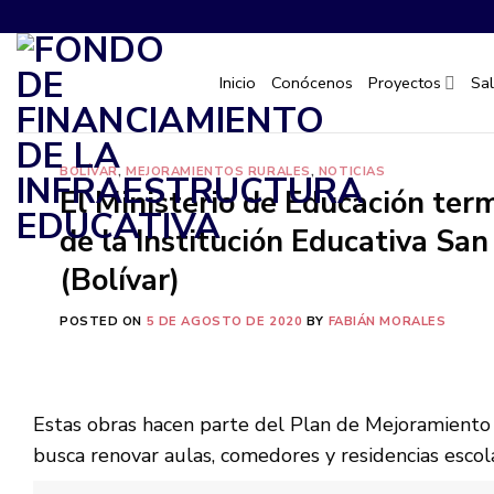
Saltar
al
contenido
Inicio
Conócenos
Proyectos
Sa
BOLÍVAR
,
MEJORAMIENTOS RURALES
,
NOTICIAS
El Ministerio de Educación ter
de la Institución Educativa S
(Bolívar)
POSTED ON
5 DE AGOSTO DE 2020
BY
FABIÁN MORALES
Estas obras hacen parte del Plan de Mejoramiento 
busca renovar aulas, comedores y residencias escol