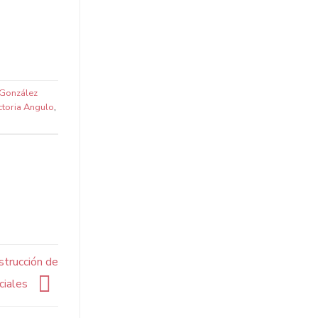
 González
ctoria Angulo
,
strucción de
iciales