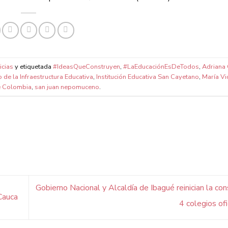
icias
y etiquetada
#IdeasQueConstruyen
,
#LaEducaciónEsDeTodos
,
Adriana
de la Infraestructura Educativa
,
Institución Educativa San Cayetano
,
María Vi
e Colombia
,
san juan nepomuceno
.
Gobierno Nacional y Alcaldía de Ibagué reinician la con
 Cauca
4 colegios of