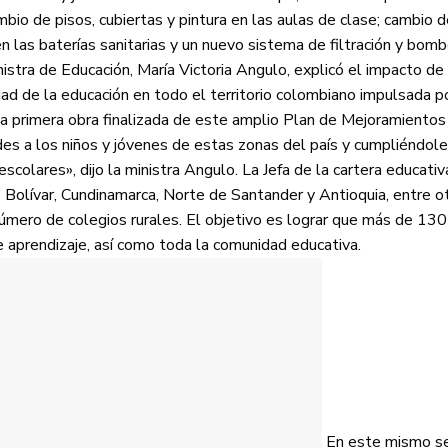
io de pisos, cubiertas y pintura en las aulas de clase; cambio d
en las baterías sanitarias y un nuevo sistema de filtración y bom
istra de Educación, María Victoria Angulo, explicó el impacto de
dad de la educación en todo el territorio colombiano impulsada p
la primera obra finalizada de este amplio Plan de Mejoramientos 
des a los niños y jóvenes de estas zonas del país y cumpliéndol
colares», dijo la ministra Angulo. La Jefa de la cartera educati
olívar, Cundinamarca, Norte de Santander y Antioquia, entre ot
úmero de colegios rurales. El objetivo es lograr que más de 130 
 aprendizaje, así como toda la comunidad educativa.
En este mismo se