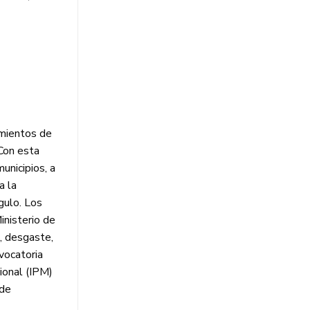
amientos de
«Con esta
unicipios, a
a la
gulo. Los
inisterio de
o, desgaste,
vocatoria
ional (IPM)
 de