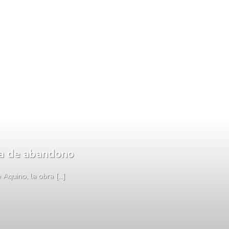
da de abandono
quino, la obra [...]