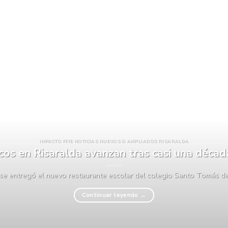
IMPACTO FFIE NOTICIAS NUEVOS O AMPLIADOS RISARALDA
icos en Risaralda avanzan tras casi una déca
 se entregó el nuevo restaurante escolar del colegio Santo Tomás de A
Continuar leyendo
→