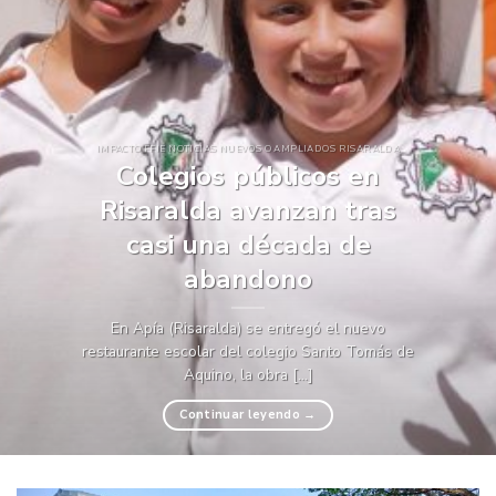
IMPACTO FFIE NOTICIAS NUEVOS O AMPLIADOS RISARALDA
Colegios públicos en
Risaralda avanzan tras
casi una década de
abandono
En Apía (Risaralda) se entregó el nuevo
restaurante escolar del colegio Santo Tomás de
Aquino, la obra [...]
Continuar leyendo
→