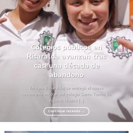
IMPACTO FFIE NOTICIAS NUEVOS O AMPLIADOS RISARALDA
Colegios públicos en
Risaralda avanzan tras
casi una década de
abandono
En Apía (Risaralda) se entregó el nuevo
restaurante escolar del colegio Santo Tomás de
Aquino, la obra [...]
Continuar leyendo
→