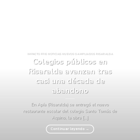
IMPACTO FFIE NOTICIAS NUEVOS O AMPLIADOS RISARALDA
Colegios públicos en
Risaralda avanzan tras
casi una década de
abandono
En Apía (Risaralda) se entregó el nuevo
restaurante escolar del colegio Santo Tomás de
Aquino, la obra [...]
Continuar leyendo
→