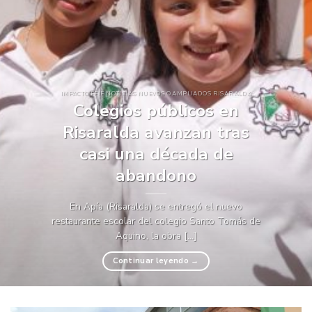
IMPACTO FFIE NOTICIAS NUEVOS O AMPLIADOS RISARALDA
Colegios públicos en
Risaralda avanzan tras
casi una década de
abandono
En Apía (Risaralda) se entregó el nuevo
restaurante escolar del colegio Santo Tomás de
Aquino, la obra [...]
Continuar leyendo
→