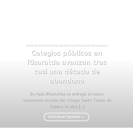
IMPACTO FFIE NOTICIAS NUEVOS O AMPLIADOS RISARALDA
Colegios públicos en
Risaralda avanzan tras
casi una década de
abandono
En Apía (Risaralda) se entregó el nuevo
restaurante escolar del colegio Santo Tomás de
Aquino, la obra [...]
Continuar leyendo
→