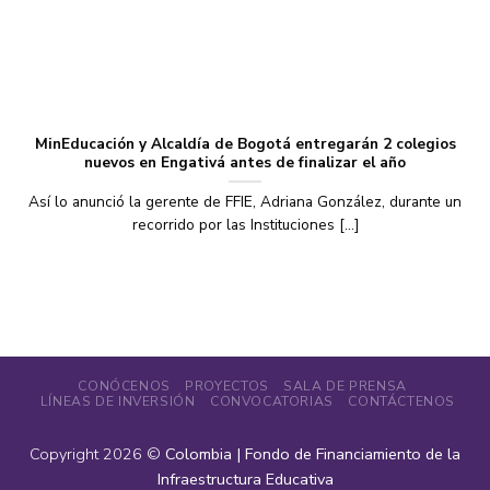
MinEducación y Alcaldía de Bogotá entregarán 2 colegios
nuevos en Engativá antes de finalizar el año
Así lo anunció la gerente de FFIE, Adriana González, durante un
recorrido por las Instituciones [...]
CONÓCENOS
PROYECTOS
SALA DE PRENSA
LÍNEAS DE INVERSIÓN
CONVOCATORIAS
CONTÁCTENOS
Copyright 2026 ©
Colombia | Fondo de Financiamiento de la
Infraestructura Educativa