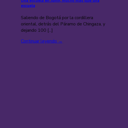
Una escuela en Junín, mucho más que una
escuela
Saliendo de Bogotá por la cordillera
oriental, detrás del Páramo de Chingaza, y
dejando 100 [...]
Continuar leyendo
→