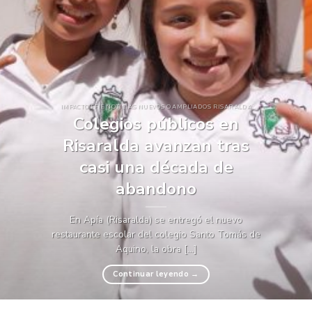
IMPACTO FFIE NOTICIAS NUEVOS O AMPLIADOS RISARALDA
Colegios públicos en
Risaralda avanzan tras
casi una década de
abandono
En Apía (Risaralda) se entregó el nuevo
restaurante escolar del colegio Santo Tomás de
Aquino, la obra [...]
Continuar leyendo
→