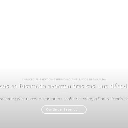
IMPACTO FFIE NOTICIAS NUEVOS O AMPLIADOS RISARALDA
icos en Risaralda avanzan tras casi una déca
 se entregó el nuevo restaurante escolar del colegio Santo Tomás de A
Continuar leyendo
→