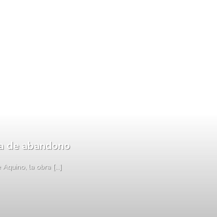
da de abandono
quino, la obra [...]