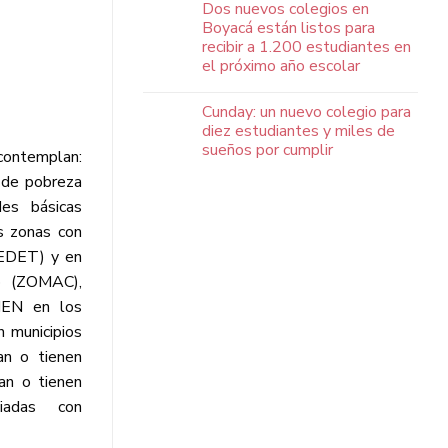
Dos nuevos colegios en
Boyacá están listos para
recibir a 1.200 estudiantes en
el próximo año escolar
Cunday: un nuevo colegio para
diez estudiantes y miles de
sueños por cumplir
 contemplan:
 de pobreza
des básicas
as zonas con
PEDET) y en
do (ZOMAC),
 MEN en los
n municipios
an o tienen
an o tienen
ciadas con