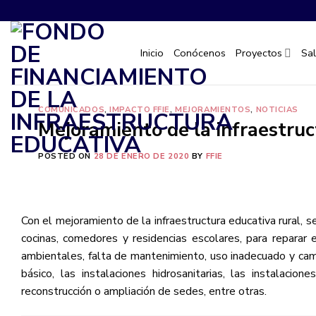
Saltar
al
contenido
Inicio
Conócenos
Proyectos
Sa
COMUNICADOS
,
IMPACTO FFIE
,
MEJORAMIENTOS
,
NOTICIAS
Mejoramiento de la infraestruc
POSTED ON
28 DE ENERO DE 2020
BY
FFIE
Con el mejoramiento de la infraestructura educativa rural, 
cocinas, comedores y residencias escolares, para reparar e
ambientales, falta de mantenimiento, uso inadecuado y cam
básico, las instalaciones hidrosanitarias, las instalaciones
reconstrucción o ampliación de sedes, entre otras.