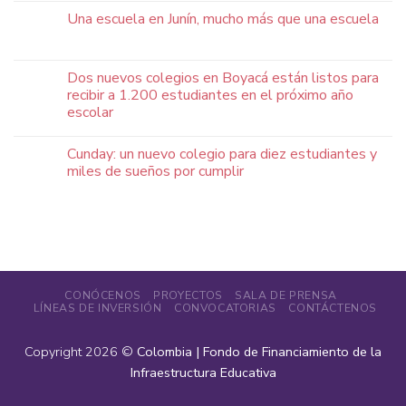
Una escuela en Junín, mucho más que una escuela
Dos nuevos colegios en Boyacá están listos para
recibir a 1.200 estudiantes en el próximo año
escolar
Cunday: un nuevo colegio para diez estudiantes y
miles de sueños por cumplir
CONÓCENOS
PROYECTOS
SALA DE PRENSA
LÍNEAS DE INVERSIÓN
CONVOCATORIAS
CONTÁCTENOS
Copyright 2026 ©
Colombia | Fondo de Financiamiento de la
Infraestructura Educativa