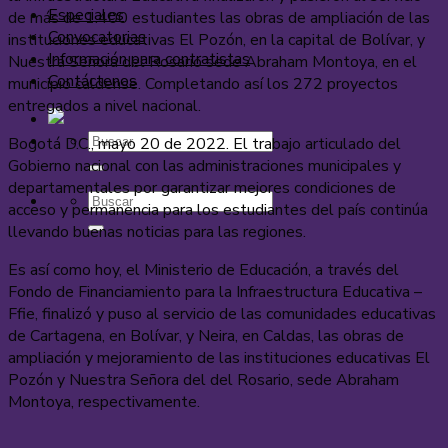
Especiales
de más de 1.400 estudiantes las obras de ampliación de las
Convocatorias
instituciones educativas El Pozón, en la capital de Bolívar, y
Información para contratistas
Nuestra Señora del Rosario sede Abraham Montoya, en el
Contáctenos
municipio caldense. Completando así los 272 proyectos
entregados a nivel nacional.
Bogotá D.C., mayo 20 de 2022. El trabajo articulado del
Gobierno nacional con las administraciones municipales y
departamentales por garantizar mejores condiciones de
acceso y permanencia para los estudiantes del país continúa
llevando buenas noticias para las regiones.
Es así como hoy, el Ministerio de Educación, a través del
Fondo de Financiamiento para la Infraestructura Educativa –
Ffie, finalizó y puso al servicio de las comunidades educativas
de Cartagena, en Bolívar, y Neira, en Caldas, las obras de
ampliación y mejoramiento de las instituciones educativas El
Pozón y Nuestra Señora del del Rosario, sede Abraham
Montoya, respectivamente.