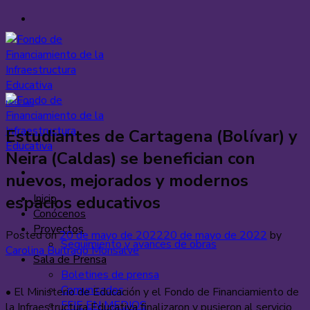
Saltar
al
contenido
Noticias
Estudiantes de Cartagena (Bolívar) y
Neira (Caldas) se benefician con
nuevos, mejorados y modernos
Inicio
espacios educativos
Conócenos
Proyectos
Posted on
20 de mayo de 2022
20 de mayo de 2022
by
Seguimiento y avances de obras
Carolina Buitrago Monsalve
Sala de Prensa
Boletines de prensa
Comunicados
• El Ministerio de Educación y el Fondo de Financiamiento de
FFIE EN MEDIOS
la Infraestructura Educativa finalizaron y pusieron al servicio