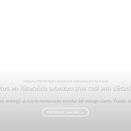
IMPACTO FFIE NOTICIAS NUEVOS O AMPLIADOS RISARALDA
icos en Risaralda avanzan tras casi una déca
 se entregó el nuevo restaurante escolar del colegio Santo Tomás de A
Continuar leyendo
→