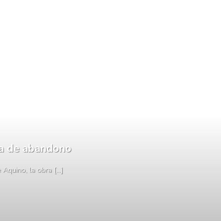
da de abandono
quino, la obra [...]